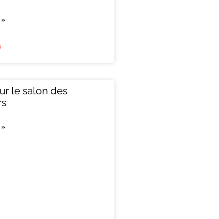
 »
6
sur le salon des
rs
 »