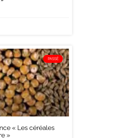
 »
PASSÉ
nce « Les céréales
re »