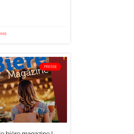
2025
PRESSE
de bière magazine !