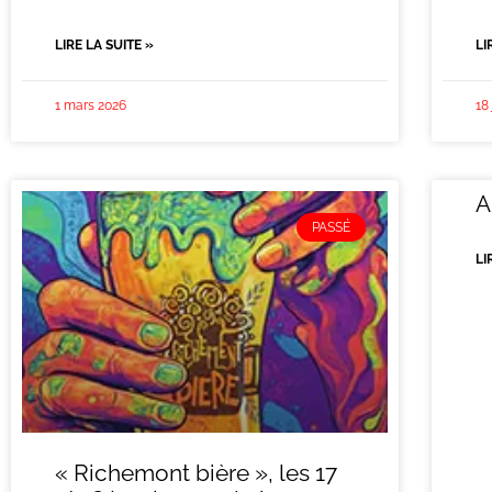
LIRE LA SUITE »
LI
1 mars 2026
18
A
PASSÉ
LI
« Richemont bière », les 17