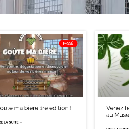
PASSÉ
oûte ma bière 1re édition !
Venez fê
au Musé
RE LA SUITE »