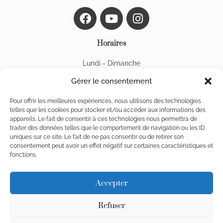
F
Y
I
a
o
n
c
u
s
Horaires
e
t
t
b
u
a
Lundi - Dimanche
o
b
g
14h30 - 18h30
o
e
r
Gérer le consentement
Des ouvertures exceptionnelles sont possibles
k
a
Fermé le 24, 25 et 31 décembre, le 1er janvier et le 1er mai
m
Pour offrir les meilleures expériences, nous utilisons des technologies
telles que les cookies pour stocker et/ou accéder aux informations des
appareils. Le fait de consentir à ces technologies nous permettra de
Les animaux domestiques ne sont pas admis dans le musée
traiter des données telles que le comportement de navigation ou les ID
uniques sur ce site. Le fait de ne pas consentir ou de retirer son
consentement peut avoir un effet négatif sur certaines caractéristiques et
fonctions.
Accepter
Refuser