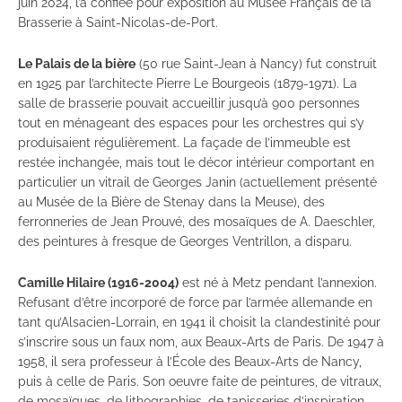
juin 2024, l’a confiée pour exposition au Musée Français de la
Brasserie à Saint-Nicolas-de-Port.
Le Palais de la bière
(50 rue Saint-Jean à Nancy) fut construit
en 1925 par l’architecte Pierre Le Bourgeois (1879-1971). La
salle de brasserie pouvait accueillir jusqu’à 900 personnes
tout en ménageant des espaces pour les orchestres qui s’y
produisaient régulièrement. La façade de l’immeuble est
restée inchangée, mais tout le décor intérieur comportant en
particulier un vitrail de Georges Janin (actuellement présenté
au Musée de la Bière de Stenay dans la Meuse), des
ferronneries de Jean Prouvé, des mosaïques de A. Daeschler,
des peintures à fresque de Georges Ventrillon, a disparu.
Camille Hilaire (1916-2004)
est né à Metz pendant l’annexion.
Refusant d’être incorporé de force par l’armée allemande en
tant qu’Alsacien-Lorrain, en 1941 il choisit la clandestinité pour
s’inscrire sous un faux nom, aux Beaux-Arts de Paris. De 1947 à
1958, il sera professeur à l’École des Beaux-Arts de Nancy,
puis à celle de Paris. Son oeuvre faite de peintures, de vitraux,
de mosaïques, de lithographies, de tapisseries d’inspiration