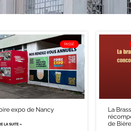
PASSÉ
oire expo de Nancy
La Brass
récompe
de Bièr
RE LA SUITE »