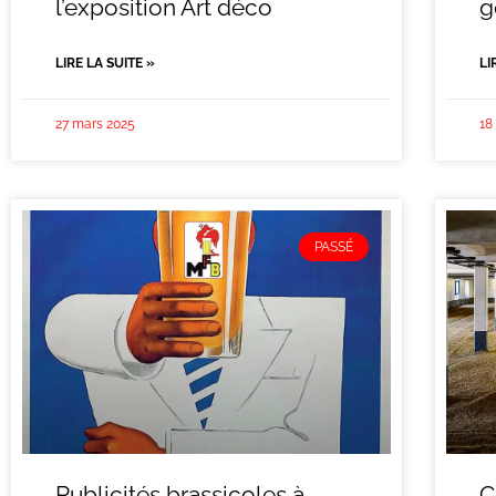
l’exposition Art déco
g
LIRE LA SUITE »
LI
27 mars 2025
18
PASSÉ
Publicités brassicoles à
C