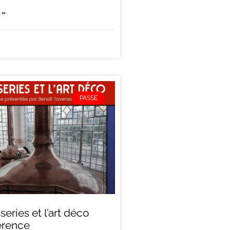
 »
PASSÉ
series et l’art déco
érence