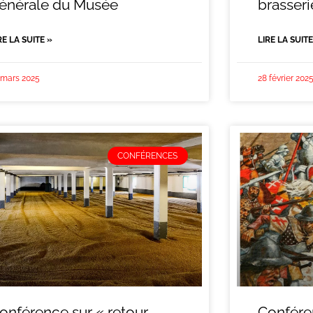
énérale du Musée
brasseri
RE LA SUITE »
LIRE LA SUITE
 mars 2025
28 février 202
CONFÉRENCES
onférence sur « retour
Conféren