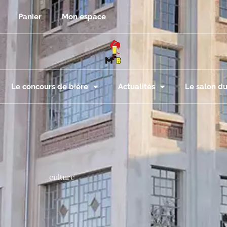
Panier
Mon espace
Le concours de bière
Actualités
Le salon du
culture