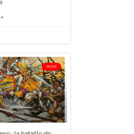
e
 »
5
PASSÉ
ce : la bataille de