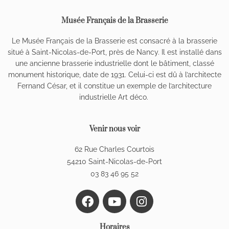
Musée Français de la Brasserie
Le Musée Français de la Brasserie est consacré à la brasserie
situé à Saint-Nicolas-de-Port, près de Nancy. Il est installé dans
une ancienne brasserie industrielle dont le bâtiment, classé
monument historique, date de 1931. Celui-ci est dû à l’architecte
Fernand César, et il constitue un exemple de l’architecture
industrielle Art déco.
Venir nous voir
62 Rue Charles Courtois
54210 Saint-Nicolas-de-Port
03 83 46 95 52
F
Y
I
a
o
n
c
u
s
Horaires